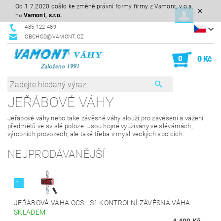
Od 1.7.2020 došlo ke změně právní formy firmy z Vamont, v.o.s.
na
Vamont, s.r.o.
485 122 489
OBCHOD@VAMONT.CZ
0
0 Kč
JEŘÁBOVÉ VÁHY
Jeřábové váhy nebo také závěsné váhy slouží pro zavěšení a vážení
předmětů ve svislé poloze. Jsou hojně využívány ve slévárnách,
výrobních provozech, ale také třeba v mysliveckých spolcích.
NEJPRODÁVANĚJŠÍ
1.
JEŘÁBOVÁ VÁHA OCS - S1 KONTROLNÍ ZÁVĚSNÁ VÁHA
–
SKLADEM