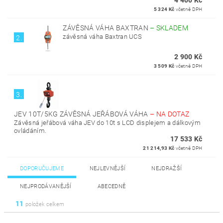
4 400 Kč
5 324 Kč
včetně DPH
ZÁVĚSNÁ VÁHA BAXTRAN
–
SKLADEM
závěsná váha Baxtran UCS
2.
2 900 Kč
3 509 Kč
včetně DPH
3.
JEV 10T/5KG ZÁVĚSNÁ JEŘÁBOVÁ VÁHA
–
NA DOTAZ
Závěsná jeřábová váha JEV do 10t s LCD displejem a dálkovým
ovládáním.
17 533 Kč
21 214,93 Kč
včetně DPH
DOPORUČUJEME
NEJLEVNĚJŠÍ
NEJDRAŽŠÍ
NEJPRODÁVANĚJŠÍ
ABECEDNĚ
11
položek celkem