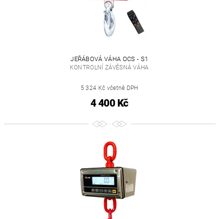
JEŘÁBOVÁ VÁHA OCS - S1
KONTROLNÍ ZÁVĚSNÁ VÁHA
5 324 Kč včetně DPH
4 400 Kč