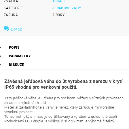
ZNAČKA
TSCALE
KATEGORIE
JEŘÁBOVÉ VÁHY
ZÁRUKA
2 ROKY
Dotaz
POPIS
PARAMETRY
DISKUZE
Závěsná jeřábová váha do 3t vyrobena z nerezu v krytí
IP65 vhodná pro venkovní použití.
Tato jeřábová váha je určena pro obchodní vážení v různých provozech,
skladech, výrobnách, atd.
Materiál základního těla váhy je nerez, který zaručuje mimořádně
vysokou pevnost
Tenzometrický snímač je certifikovaný a vyroben z ušlechtilé oceli
Podsvícený LCD displej s výškou číslic 22 mm je výborně čitelný