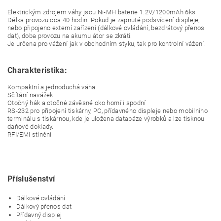
Elektrickým zdrojem váhy jsou Ni-MH baterie 1.2V/1200mAh 6ks
Délka provozu cca 40 hodin. Pokud je zapnuté podsvícení displeje,
nebo připojeno externí zařízení (dálkové ovládání, bezdrátový přenos
dat), doba provozu na akumulátor se zkrátí.
Je určena pro vážení jak v obchodním styku, tak pro kontrolní vážení.
Charakteristika:
Kompaktní a jednoduchá váha
Sčítání navážek
Otočný hák a otočné závěsné oko horní i spodní
RS-232 pro připojení tiskárny, PC, přídavného displeje nebo mobilního
terminálu s tiskárnou, kde je uložena databáze výrobků a lze tisknou
daňové doklady.
RFI/EMI stínění
Příslušenství
Dálkové ovládání
Dálkový přenos dat
Přídavný displej