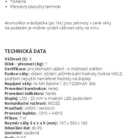
Tiskárna
Přenosný obslužný terminál
Akumulátor a dobíječka (po 1ks) jsou zahrnuty v ceně váhy.
Na požádání je možné vyrobit váživost váhy na míru.
TECHNICKÁ DATA
Váživost (t):
3
Dílek - přesnost (kg):
1
Certifikace:
pro obchodní vážení - s možnosti ověření
Funkce váhy:
vážení, sčítání, průměrování hodnoty, funkce HOLD,
podržení nejvyšší naměřené hodnoty na displeji
Napájení váhy:
Ni-MH baterie 1.2V/1200mAh 6ks
Provedení konstrukce:
nerez
Provedení indikátoru:
Nerez
Displej:
LCD - 22 mm s modrým LED podsvitem
Komunikační rozhraní:
RS232
Prostředí:
vnitřní i venkovní
Provozní teplota:
-10°C » +40°C
Příkon:
7 W
Rozměr váhy š x v x h (mm):
197 x 500 x 160
Odesílání dat:
do PC
Umístění:
závěsné
Krytí:
IP-65