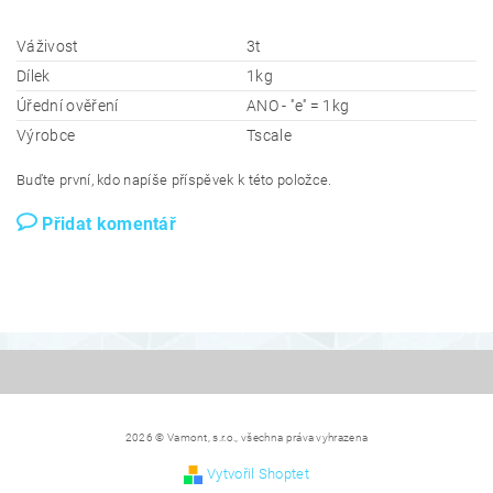
Váživost
3t
Dílek
1kg
Úřední ověření
ANO - ''e'' = 1kg
Výrobce
Tscale
Buďte první, kdo napíše příspěvek k této položce.
Přidat komentář
2026 © Vamont, s.r.o., všechna práva vyhrazena
Vytvořil Shoptet