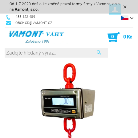
Od 1.7.2020 došlo ke změně právní formy firmy z Vamont, v.o.s.
na
Vamont, s.r.o.
485 122 489
OBCHOD@VAMONT.CZ
0
0 Kč