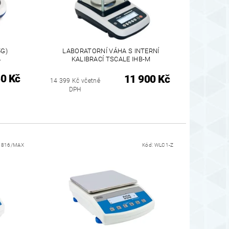
5G)
LABORATORNÍ VÁHA S INTERNÍ
A
KALIBRACÍ TSCALE IHB-M
0 Kč
11 900 Kč
14 399 Kč včetně
DPH
:
816/MAX
Kód:
WLC1-Z