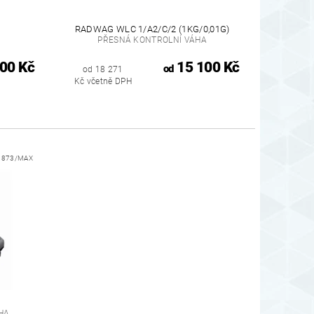
RADWAG WLC 1/A2/C/2 (1KG/0,01G)
PŘESNÁ KONTROLNÍ VÁHA
00 Kč
15 100 Kč
od
od 18 271
Kč včetně DPH
:
873/MAX
HA