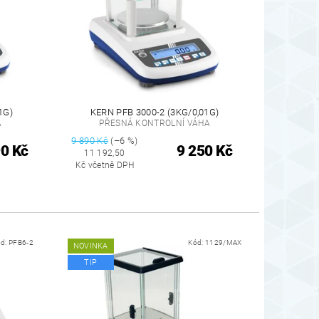
1G)
KERN PFB 3000-2 (3KG/0,01G)
A
PŘESNÁ KONTROLNÍ VÁHA
9 890 Kč
(–6 %)
0 Kč
9 250 Kč
11 192,50
Kč včetně DPH
ód:
PFB6-2
Kód:
1129/MAX
NOVINKA
TIP