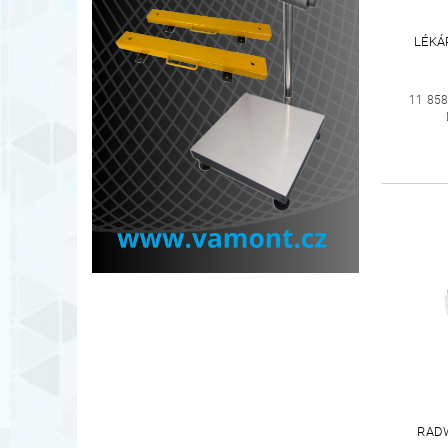
LÉKÁ
11 858
RADW