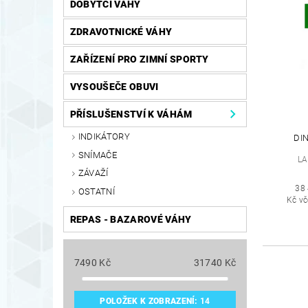
DOBYTČÍ VÁHY
ZDRAVOTNICKÉ VÁHY
ZAŘÍZENÍ PRO ZIMNÍ SPORTY
VYSOUŠEČE OBUVI
PŘÍSLUŠENSTVÍ K VÁHÁM
INDIKÁTORY
DIN
SNÍMAČE
LA
ZÁVAŽÍ
38
OSTATNÍ
Kč v
REPAS - BAZAROVÉ VÁHY
7490
Kč
31740
Kč
POLOŽEK K ZOBRAZENÍ:
14