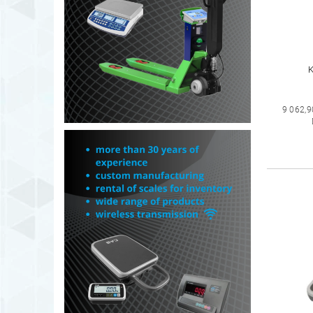
K
9 062,9