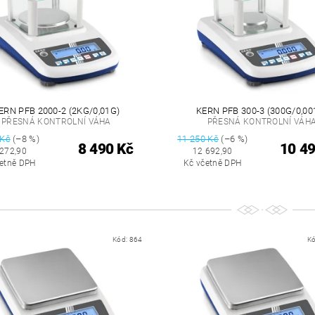
ERN PFB 2000-2 (2KG/0,01G)
KERN PFB 300-3 (300G/0,00
PŘESNÁ KONTROLNÍ VÁHA
PŘESNÁ KONTROLNÍ VÁH
 Kč
(–8 %)
11 250 Kč
(–6 %)
8 490 Kč
10 49
 272,90
12 692,90
četně DPH
Kč včetně DPH
Kód:
864
K