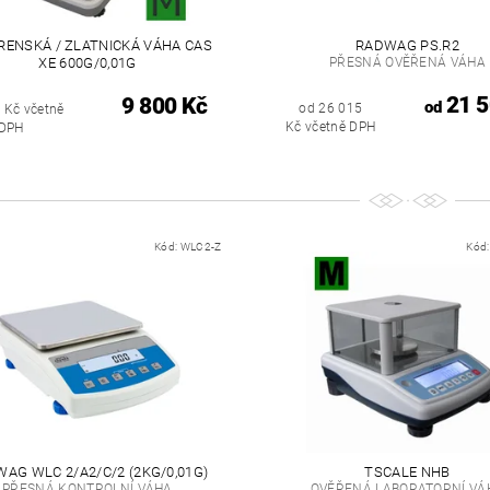
RENSKÁ / ZLATNICKÁ VÁHA CAS
RADWAG PS.R2
XE 600G/0,01G
PŘESNÁ OVĚŘENÁ VÁHA
21 5
9 800 Kč
od
od 26 015
 Kč včetně
Kč včetně DPH
DPH
Kód:
WLC2-Z
Kód
AG WLC 2/A2/C/2 (2KG/0,01G)
TSCALE NHB
PŘESNÁ KONTROLNÍ VÁHA
OVĚŘENÁ LABORATORNÍ VÁ