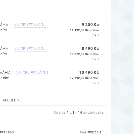
9 250 Kč
 VÁHA
–
NA OBJEDNÁVKU
ením
11 192,50 Kč
včetně
DPH
8 490 Kč
 VÁHA
–
NA OBJEDNÁVKU
ením
10 272,90 Kč
včetně
DPH
10 490 Kč
 VÁHA
–
NA OBJEDNÁVKU
išením
12 692,90 Kč
včetně
DPH
ABECEDNĚ
1
1
14
Stránka
z
-
položek celkem
PFB120-3
Kód:
PFB200-3