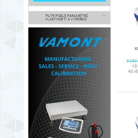
FILTR PODLE PARAMETRŮ,
VLASTNOSTÍ A VÝROBCŮ
K
9 250
10
Kč v