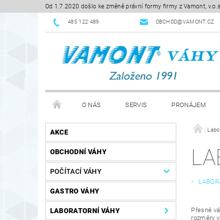
Od 1.7.2020 došlo ke změně právní formy firmy z Vamont, v.o.
485 122 489
OBCHOD@VAMONT.CZ
O NÁS
SERVIS
PRONÁJEM
KE STAŽENÍ
OBCHODNÍ PODMÍNKY
Labo
RE
AKCE
LA
OBCHODNÍ VÁHY
POČÍTACÍ VÁHY
LABOR
GASTRO VÁHY
Přesné vá
LABORATORNÍ VÁHY
rozměry vá