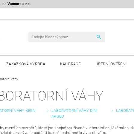
s. na
Vamont, s.r.o.
ZAKÁZKOVÁ VÝROBA
KALIBRACE
ÚŘEDNÍ OVĚŘENÍ
ratorní váhy
KLAMAČNÍ ŘÁD
GDPR
BORATORNÍ VÁHY
ATORNÍ VÁHY KERN
LABORATORNÍ VÁHY DINI
LABORAT
ARGEO
hy menších rozměrů, které jsou hojně využívané v laboratořích, lékárnách, zl
žící desky bývají součástí balení i ochranné kryty proti větru.