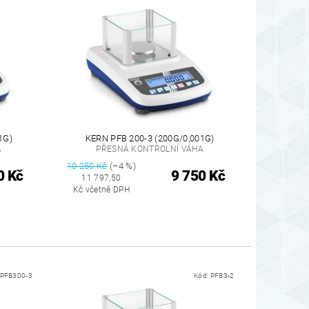
1G)
KERN PFB 200-3 (200G/0,001G)
A
PŘESNÁ KONTROLNÍ VÁHA
10 250 Kč
(–4 %)
0 Kč
9 750 Kč
11 797,50
Kč včetně DPH
PFB300-3
Kód:
PFB3-2