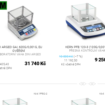
I ARGEO GAI, 620G/0,001G, EU
KERN PFB 120-3 (120G/0,00
OVĚŘENÍ
PŘESNÁ KONTROLNÍ VÁH
BORATORNÍ VÁHA DINI ARGEO
10 000 Kč
(–7 %)
9 25
11 192,50
31 740 Kč
 405,40
Kč včetně DPH
četně DPH
Kód:
PFB2-2
Kód: