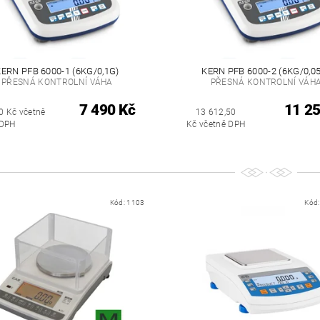
ERN PFB 6000-1 (6KG/0,1G)
KERN PFB 6000-2 (6KG/0,0
PŘESNÁ KONTROLNÍ VÁHA
PŘESNÁ KONTROLNÍ VÁH
7 490 Kč
11 25
0 Kč včetně
13 612,50
DPH
Kč včetně DPH
Kód:
1103
Kód