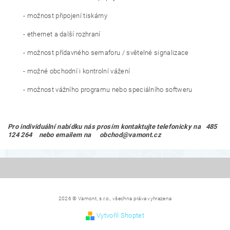
- možnost připojení tiskárny
- ethernet a další rozhraní
- možnost přídavného semaforu / světelné signalizace
- možné obchodní i kontrolní vážení
- možnost vážního programu nebo speciálního softweru
Pro individuální nabídku nás prosím kontaktujte telefonicky na 485
124 264 nebo emailem na obchod@vamont.cz
2026 © Vamont, s.r.o., všechna práva vyhrazena
Vytvořil Shoptet