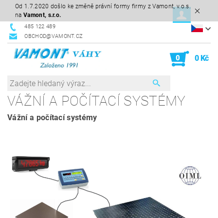
Od 1.7.2020 došlo ke změně právní formy firmy z Vamont, v.o.s.
na
Vamont, s.r.o.
485 122 489
OBCHOD@VAMONT.CZ
0
0 Kč
VÁŽNÍ A POČÍTACÍ SYSTÉMY
Vážní a počítací systémy