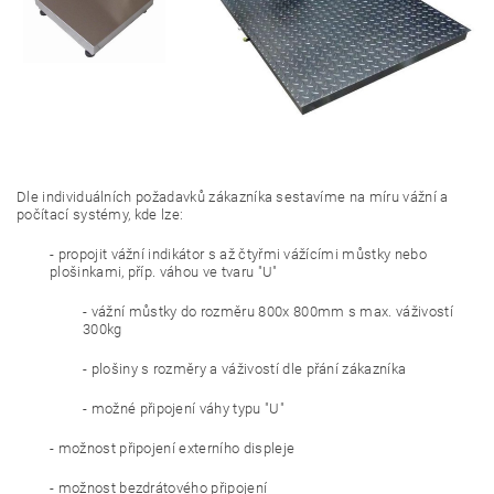
Dle individuálních požadavků zákazníka sestavíme na míru vážní a
počítací systémy, kde lze:
- propojit vážní indikátor s až čtyřmi vážícími můstky nebo
plošinkami, příp. váhou ve tvaru "U"
- vážní můstky do rozměru 800x 800mm s max. váživostí
300kg
- plošiny s rozměry a váživostí dle přání zákazníka
- možné připojení váhy typu "U"
- možnost připojení externího displeje
- možnost bezdrátového připojení