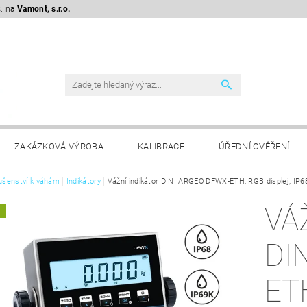
s. na
Vamont, s.r.o.
ZAKÁZKOVÁ VÝROBA
KALIBRACE
ÚŘEDNÍ OVĚŘENÍ
lušenství k váhám
KLAMAČNÍ ŘÁD
Indikátory
GDPR
Vážní indikátor DINI ARGEO DFWX-ETH, RGB displej, IP68,
VÁ
A
DI
ET