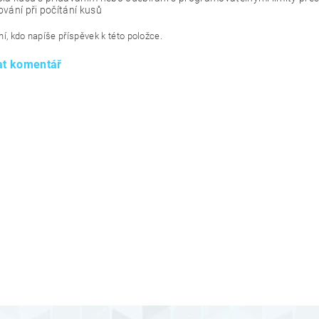
vání při počítání kusů
í, kdo napíše příspěvek k této položce.
at komentář