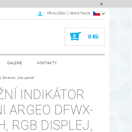
|
PŘIHLÁŠENÍ
REGISTRACE
0
0 Kč
GALERIE
KONTAKTY
 Ethernet, Alibi paměť
ŽNÍ INDIKÁTOR
NI ARGEO DFWX-
H, RGB DISPLEJ,