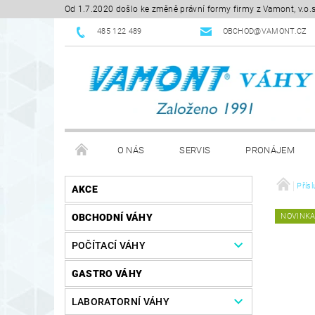
Od 1.7.2020 došlo ke změně právní formy firmy z Vamont, v.o.
485 122 489
OBCHOD@VAMONT.CZ
O NÁS
SERVIS
PRONÁJEM
KE STAŽENÍ
OBCHODNÍ PODMÍNKY
Přís
RE
AKCE
OBCHODNÍ VÁHY
NOVINK
POČÍTACÍ VÁHY
GASTRO VÁHY
LABORATORNÍ VÁHY