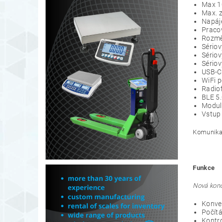
Max 1
Max. 
Napáj
Pracov
Rozmě
Sériov
Sériov
Sério
USB-C 
WiFi 
Radiof
BLE 5.
Modul 
Vstup 
Komunikač
Funkce
Nová konc
Konve
Počítá
Kontro