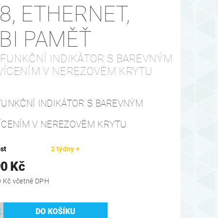
68, ETHERNET,
IBI PAMĚŤ
IFUNKČNÍ INDIKÁTOR S BAREVNÝM
VÍCENÍM V NEREZOVÉM KRYTU
FUNKČNÍ INDIKÁTOR S BAREVNÝM
ÍCENÍM V NEREZOVÉM KRYTU
st
2 týdny +
90 Kč
15 717,90 Kč včetně DPH