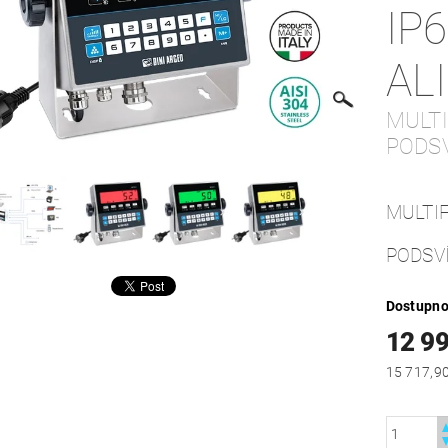
IP
AL
MULT
PODS
MULTI
PODSV
Dostupno
12 9