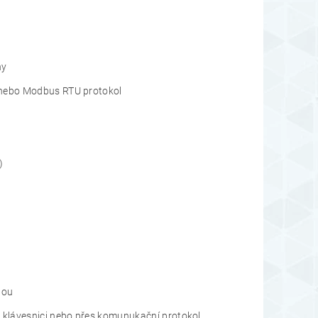
ny
 nebo Modbus RTU protokol
)
nou
s klávesnici nebo přes komunukační protokol