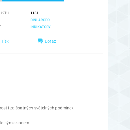
UKTU
1131
DINI ARGEO
E
INDIKÁTORY
Tisk
Dotaz
elnost i za špatných světelných podmínek
atelným sklonem