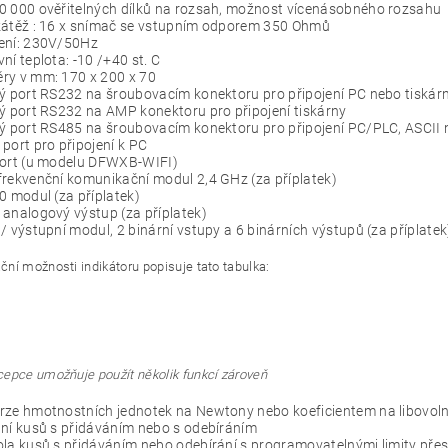
0 000 ověřitelných dílků na rozsah, možnost vícenásobného rozsahu
zátěž : 16 x snímač se vstupním odporem 350 Ohmů
ení: 230V/50Hz
ní teplota: -10 /+40 st. C
ry v mm: 170 x 200 x 70
ý port RS232 na šroubovacím konektoru pro připojení PC nebo tiskár
ý port RS232 na AMP konektoru pro připojení tiskárny
vý port RS485 na šroubovacím konektoru pro připojení PC/PLC, ASCII
port pro připojení k PC
port (u modelu DFWXB-WIFI)
rekvenční komunikační modul 2,4 GHz (za příplatek)
0 modul (za příplatek)
analogový výstup (za příplatek)
/ výstupní modul, 2 binární vstupy a 6 binárních výstupů (za příplatek
ní možnosti indikátoru popisuje tato tabulka:
epce umožňuje použít několik funkcí zároveň
rze hmotnostních jednotek na Newtony nebo koeficientem na libovol
ní kusů s přidáváním nebo s odebíráním
la kusů s přidáváním nebo odebírání s programovatelnými limity pře