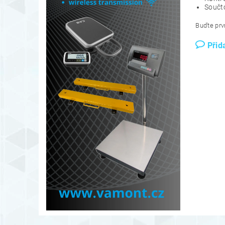
Součto
Buďte prvn
Přid