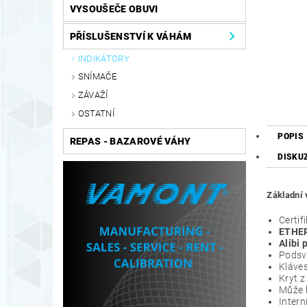
VYSOUŠEČE OBUVI
PŘÍSLUŠENSTVÍ K VÁHÁM
INDIKÁTORY
SNÍMAČE
ZÁVAŽÍ
OSTATNÍ
POPIS
REPAS - BAZAROVÉ VÁHY
DISKU
Základní 
Certi
ETHER
Alibi
Podsví
Kláves
Kryt z
Může 
Intern