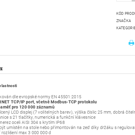
KÓD PROD
ZNAČKA
KATEGORI
ZE
vlastnosti
fikován dle evropské normy EN 45501:2015
NET TCP/IP port, včetně Modbus-TCP protokolu
 paměť pro 120 000 záznamů
cený LCD displej (7 volitelných barev), výška číslic 25 mm, dobrá čit
nice s 21 tlačítky, numerická a funkční klávesnice
 nerez oceli AISI 304 s krytím IP68
být umístěn na stole nebo přimontován na zeď díky držáku s regulov
í rozlišení max 3 000 000 d