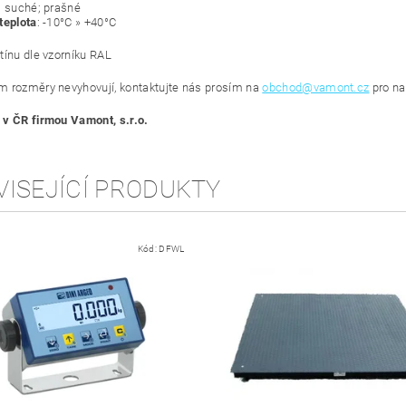
: suché; prašné
teplota
: -10°C » +40°C
tínu dle vzorníku RAL
 rozměry nevyhovují, kontaktujte nás prosím na
obchod@vamont.cz
pro na
v ČR firmou Vamont, s.r.o.
VISEJÍCÍ PRODUKTY
Kód:
DFWL