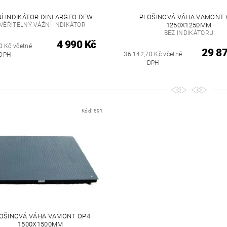
Í INDIKÁTOR DINI ARGEO DFWL
PLOŠINOVÁ VÁHA VAMONT 
VĚŘITELNÝ VÁŽNÍ INDIKÁTOR
1250X1250MM
BEZ INDIKÁTORU
4 990 Kč
0 Kč včetně
29 8
36 142,70 Kč včetně
DPH
DPH
Kód:
591
OŠINOVÁ VÁHA VAMONT OP4
1500X1500MM