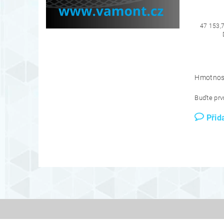
47 153,
Hmotnos
Buďte prvn
Přid