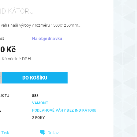
NDIKÁTORU
 váha naší výroby v rozměru 1500x1250mm...
st
Na objednávku
70 Kč
38 683,70 Kč včetně DPH
UKTU
588
VAMONT
E
PODLAHOVÉ VÁHY BEZ INDIKÁTORU
2 ROKY
Tisk
Dotaz