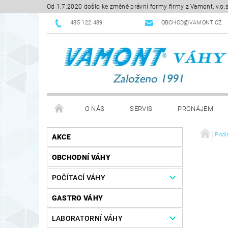
Od 1.7.2020 došlo ke změně právní formy firmy z Vamont, v.o.
485 122 489
OBCHOD@VAMONT.CZ
O NÁS
SERVIS
PRONÁJEM
KE STAŽENÍ
OBCHODNÍ PODMÍNKY
Podl
RE
AKCE
OBCHODNÍ VÁHY
POČÍTACÍ VÁHY
GASTRO VÁHY
LABORATORNÍ VÁHY