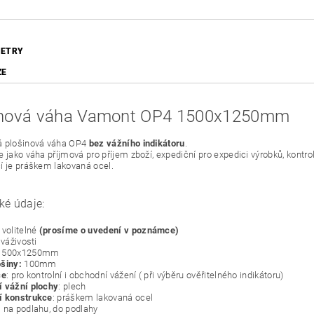
ETRY
ZE
inová váha Vamont OP4 1500x1250mm
á plošinová váha OP4
bez vážního indikátoru
.
e jako váha příjmová pro příjem zboží, expediční pro expedici výrobků, kontro
í je práškem lakovaná ocel.
ké údaje:
volitelné
(prosíme o uvedení v poznámce)
váživosti
 1500x1250mm
šiny:
100mm
ce
: pro kontrolní i obchodní vážení ( při výběru ověřitelného indikátoru)
 vážní plochy
: plech
í konstrukce
: práškem lakovaná ocel
:
na podlahu, do podlahy