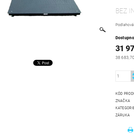
BEZ I
Podlahová
Dostupno
31 9
KÓD PROD
ZNAČKA
KATEGORI
ZÁRUKA