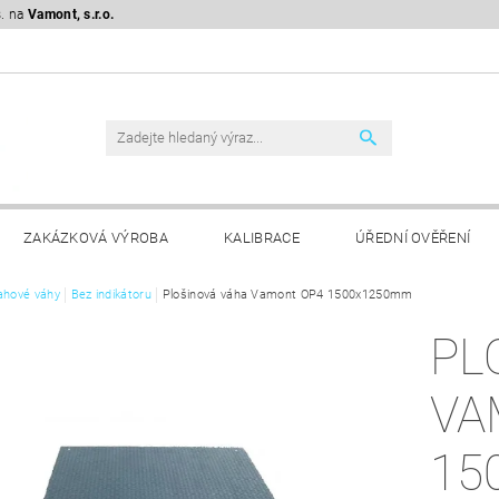
s. na
Vamont, s.r.o.
ZAKÁZKOVÁ VÝROBA
KALIBRACE
ÚŘEDNÍ OVĚŘENÍ
ahové váhy
KLAMAČNÍ ŘÁD
Bez indikátoru
GDPR
Plošinová váha Vamont OP4 1500x1250mm
PL
VA
15