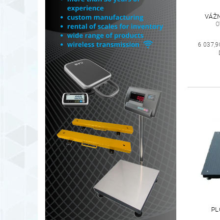
VÁŽN
O
6 037,9
PL