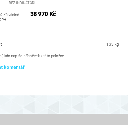
BEZ INDIKÁTORU
38 970 Kč
70 Kč včetně
DPH
t
135 kg
í, kdo napíše příspěvek k této položce.
at komentář