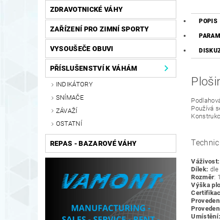
ZDRAVOTNICKÉ VÁHY
POPIS
ZAŘÍZENÍ PRO ZIMNÍ SPORTY
PARAM
VYSOUŠEČE OBUVI
DISKU
PŘÍSLUŠENSTVÍ K VÁHÁM
Ploš
INDIKÁTORY
SNÍMAČE
Podlahov
Používá s
ZÁVAŽÍ
Konstrukc
OSTATNÍ
Technic
REPAS - BAZAROVÉ VÁHY
Váživost:
Dílek:
dle 
Rozměr
:
Výška plo
Certifika
Provedení
Proveden
Umístění