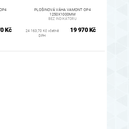
OP4
PLOŠINOVÁ VÁHA VAMONT OP4
1250X1000MM
BEZ INDIKÁTORU
70 Kč
19 970 Kč
24 163,70 Kč včetně
DPH