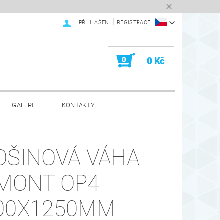
|
PŘIHLÁŠENÍ
REGISTRACE
0
0 Kč
GALERIE
KONTAKTY
OŠINOVÁ VÁHA
MONT OP4
00X1250MM