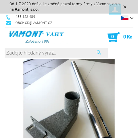
Od 1.7.2020 došlo ke změně právní formy firmy z Vamont, v.o.s.
na
Vamont, s.r.o.
485 122 489
OBCHOD@VAMONT.CZ
0
0 Kč