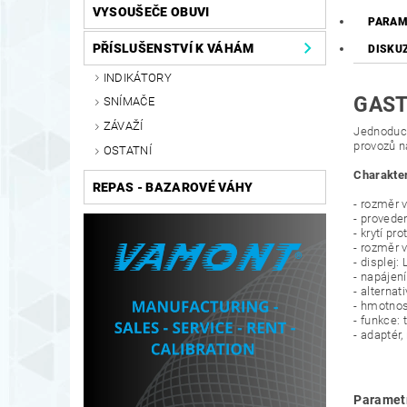
VYSOUŠEČE OBUVI
PARAM
PŘÍSLUŠENSTVÍ K VÁHÁM
DISKU
INDIKÁTORY
GAST
SNÍMAČE
ZÁVAŽÍ
Jednoduch
provozů n
OSTATNÍ
Charakter
REPAS - BAZAROVÉ VÁHY
- rozměr 
- proveden
- krytí pr
- rozměr 
- displej:
- napájen
- alterna
- hmotnos
- funkce: 
- adaptér
Paramet