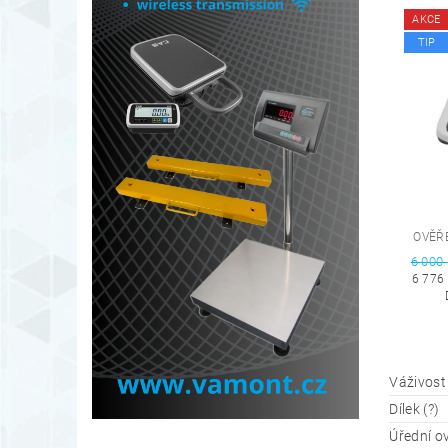
AKCE
TIP
OVĚŘ
6 000
6 776
Váživost 
Dílek (?)
Úřední ov