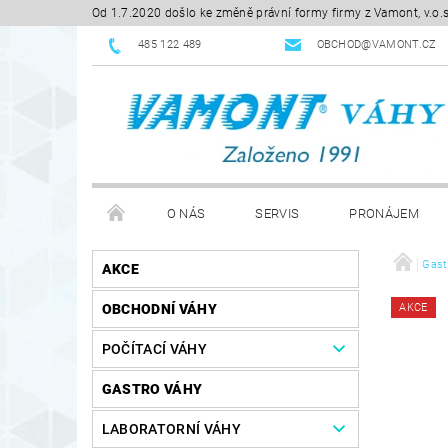
Od 1.7.2020 došlo ke změně právní formy firmy z Vamont, v.o.
485 122 489
OBCHOD@VAMONT.CZ
O NÁS
SERVIS
PRONÁJEM
KE STAŽENÍ
OBCHODNÍ PODMÍNKY
Gast
RE
AKCE
OBCHODNÍ VÁHY
AKCE
POČÍTACÍ VÁHY
GASTRO VÁHY
LABORATORNÍ VÁHY