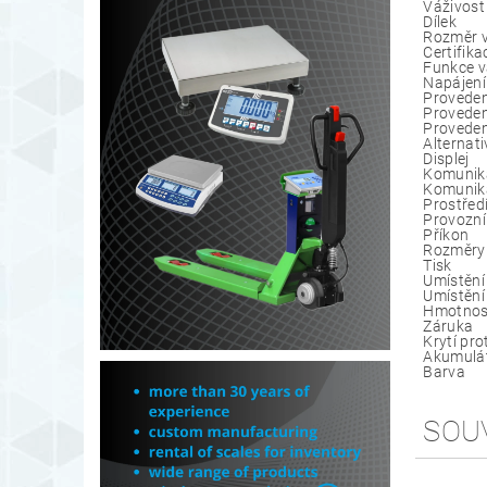
Váživost
Dílek
Rozměr v
Certifika
Funkce 
Napájení
Proveden
Proveden
Proveden
Alternati
Displej
Komunik
Komunika
Prostřed
Provozní
Příkon
Rozměry
Tisk
Umístění
Umístění 
Hmotnost
Záruka
Krytí pro
Akumulá
Barva
SOU