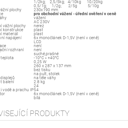
1/2kg; 2,5/5kg; 4/10kg 10/20kg
0,5/1g; 1/2g; 2/5g 5/10g
ážní plochy
230x190 mm
ce
pro obchodní vážení - úřední ověření v ceně
váhy
vážení
AC 230V
í vážní plochy
nerez
í konstrukce
plast
í materiál
plast
vní napájení
6x monočlánek D-1,5V (není v ceně)
LCD
ace
není
ční rozhraní
není
í
suché,prašné
 teplota
-10°C » +40°C
0,25 W
260 x 287 x 137 mm
bez tisku
na pult, stolek
displejů
na těle váhy
 balení
2.8 kg
24
ti vodě a prachu IP
54
tor
6x monočlánek D-1,5V (není v ceně)
bílá
VISEJÍCÍ PRODUKTY