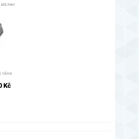
:
402/MAX
) VÁHA
0 Kč