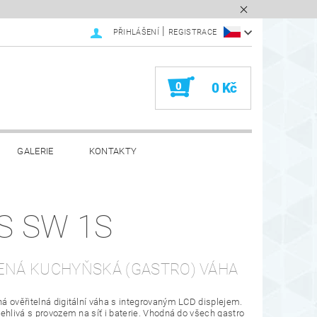
|
PŘIHLÁŠENÍ
REGISTRACE
0
0 Kč
GALERIE
KONTAKTY
S SW 1S
ENÁ KUCHYŇSKÁ (GASTRO) VÁHA
 ověřitelná digitální váha s integrovaným LCD displejem.
ehlivá s provozem na síť i baterie. Vhodná do všech gastro