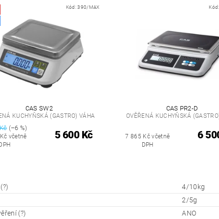
Kód:
390/MAX
Kód
CAS SW2
CAS PR2-D
ENÁ KUCHYŇSKÁ (GASTRO) VÁHA
OVĚŘENÁ KUCHYŇSKÁ (GASTRO
 Kč
(–6 %)
5 600 Kč
6 50
 Kč včetně
7 865 Kč včetně
DPH
DPH
(?)
4/10kg
2/5g
ěření (?)
ANO