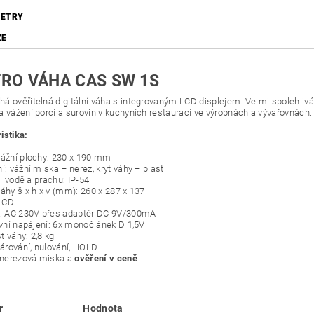
ETRY
ZE
RO VÁHA CAS SW 1S
á ověřitelná digitální váha s integrovaným LCD displejem. Velmi spolehlivá
a vážení porcí a surovin v kuchyních restaurací ve výrobnách a vývařovnách.
istika:
vážní plochy: 230 x 190 mm
í: vážní miska – nerez, kryt váhy – plast
oti vodě a prachu: IP-54
váhy š x h x v (mm): 260 x 287 x 137
 LCD
í: AC 230V přes adaptér DC 9V/300mA
tivní napájení: 6x monočlánek D 1,5V
t váhy: 2,8 kg
tárování, nulování, HOLD
, nerezová miska a
ověření v ceně
r
Hodnota