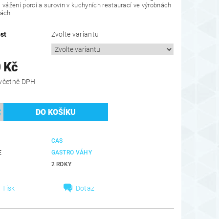
 vážení porcí a surovin v kuchyních restaurací ve výrobnách
nách
st
Zvolte variantu
 Kč
6 534 Kč včetně DPH
CAS
E
GASTRO VÁHY
2 ROKY
Tisk
Dotaz