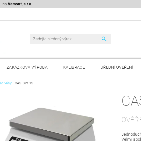
s. na
Vamont, s.r.o.
ZAKÁZKOVÁ VÝROBA
KALIBRACE
ÚŘEDNÍ OVĚŘENÍ
ro váhy
KLAMAČNÍ ŘÁD
CAS SW 1S
GDPR
CA
OVĚŘ
Jednoduchá
Velmi spol