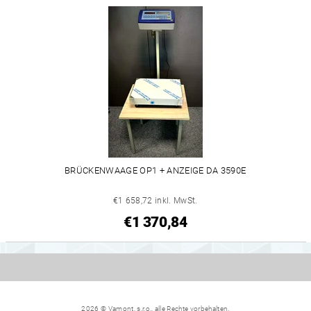
BRÜCKENWAAGE OP1 + ANZEIGE DA 3590E
€1 658,72 inkl. MwSt.
€1 370,84
2026 © Vamont, s.r.o., alle Rechte vorbehalten.