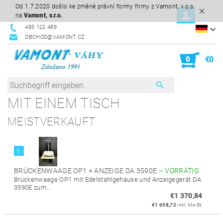
Od 1.7.2020 došlo ke změně právní formy firmy z Vamont, v.o.s.
na
Vamont, s.r.o.
485 122 489
OBCHOD@VAMONT.CZ
0
€0
MIT EINEM TISCH
MEISTVERKAUFT
1.
BRÜCKENWAAGE OP1 + ANZEIGE DA 3590E
–
VORRÄTIG
Brückenwaage OP1 mit Edelstahlgehäuse und Anzeigegerät DA
3590E zum...
€1 370,84
€1 658,72
inkl. MwSt.