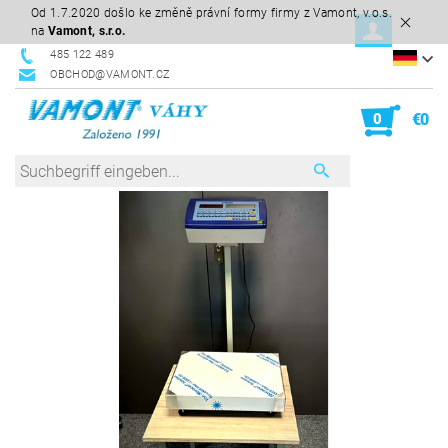
Od 1.7.2020 došlo ke změně právní formy firmy z Vamont, v.o.s.
na
Vamont, s.r.o.
485 122 489
OBCHOD@VAMONT.CZ
0
€0