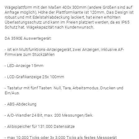
Wägeplattform mit den Maßen 400x 300mm (andere Größen sind auf
Anfrage möglich), Höhe der Plattformkante ist 120mm. Das Design ist
robust und mit Edelstahlabdeckung lackiert, hat einen erhöhten
Überlastungsschutz und kann im Freien platziert werden, da es IP65
Schutz hat. Wägekapazität nach Kundenwunsch.
DA 3590E Auswertegerät:
- ist ein Multifunktions-Anzeigegerät, zwei Anzeigen, inklusive AF-
Firmware zum Stückzählen
- LED-Anzeige 15mm
- LCD-Grafikanzeige 25x 100mm
- Tastatur mit fünf Tasten: Null, Tara, Arbeitsmodus, Drucken und
Ein/Aus.
- ABS-Abdeckung
- A/D-Wandler 24 Bit, max. 200 Messungen/Sek.
- Alibispeicher für 131.000 Datensätze
- max 10.000 Ticks oder 3x 3.000 Ticks als festes Messgerät