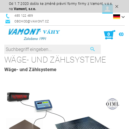
Od 1.7.2020 došlo ke změně právní formy firmy z Vamont, v.o.s.
na
Vamont, s.r.o.
485 122 489
OBCHOD@VAMONT.CZ
0
€0
WÄGE- UND ZÄHLSYSTEME
Wäge- und Zählsysteme