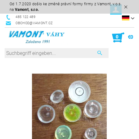
Od 1.7.2020 došlo ke změně právní formy firmy z Vamont, v.o.s.
na
Vamont, s.r.o.
485 122 489
OBCHOD@VAMONT.CZ
0
€0