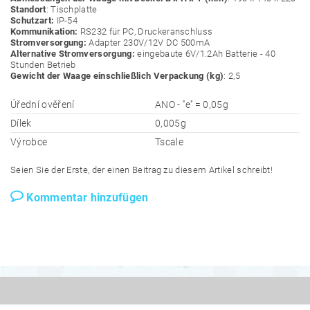
Standort
: Tischplatte
Schutzart:
IP-54
Kommunikation:
RS232 für PC, Druckeranschluss
Stromversorgung:
Adapter 230V/12V DC 500mA
Alternative Stromversorgung:
eingebaute 6V/1.2Ah Batterie - 40
Stunden Betrieb
Gewicht der Waage einschließlich Verpackung (kg)
: 2,5
Úřední ověření
ANO - ''e'' = 0,05g
Dílek
0,005g
Výrobce
Tscale
Seien Sie der Erste, der einen Beitrag zu diesem Artikel schreibt!
Kommentar hinzufügen