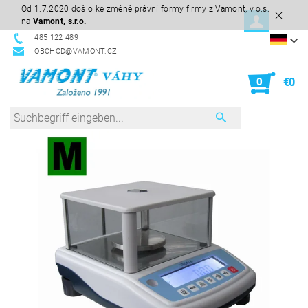
Od 1.7.2020 došlo ke změně právní formy firmy z Vamont, v.o.s.
na
Vamont, s.r.o.
485 122 489
OBCHOD@VAMONT.CZ
0
€0