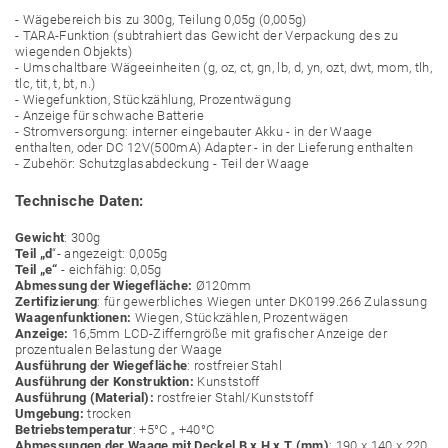
- Wägebereich bis zu 300g, Teilung 0,05g (0,005g)
- TARA-Funktion (subtrahiert das Gewicht der Verpackung des zu
wiegenden Objekts)
- Umschaltbare Wägeeinheiten (g, oz, ct, gn, lb, d, yn, ozt, dwt, mom, tlh,
tlc, tit, t, bt, n.)
- Wiegefunktion, Stückzählung, Prozentwägung
- Anzeige für schwache Batterie
- Stromversorgung: interner eingebauter Akku - in der Waage
enthalten, oder DC 12V(500mA) Adapter - in der Lieferung enthalten
- Zubehör: Schutzglasabdeckung - Teil der Waage
Technische Daten:
Gewicht
: 300g
Teil „d
“- angezeigt: 0,005g
Teil „e“
- eichfähig: 0,05g
Abmessung der Wiegefläche:
Ø120mm
Zertifizierung
: für gewerbliches Wiegen unter DK0199.266 Zulassung
Waagenfunktionen:
Wiegen, Stückzählen, Prozentwägen
Anzeige:
16,5mm LCD-Zifferngröße mit grafischer Anzeige der
prozentualen Belastung der Waage
Ausführung der Wiegefläche
: rostfreier Stahl
Ausführung der Konstruktion:
Kunststoff
Ausführung (Material):
rostfreier Stahl/Kunststoff
Umgebung:
trocken
Betriebstemperatur
: +5°C „ +40°C
Abmessungen der Waage mit Deckel B x H x T (mm)
: 190 x 140 x 220