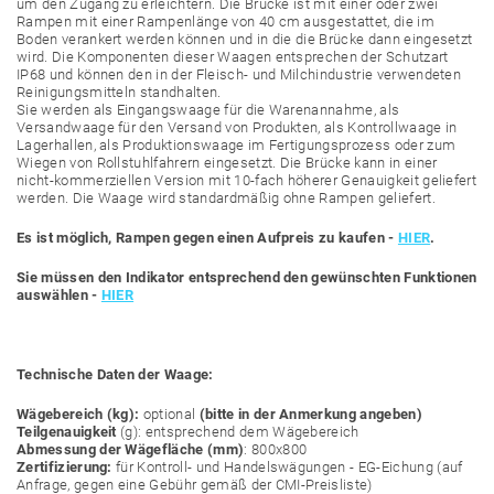
um den Zugang zu erleichtern. Die Brücke ist mit einer oder zwei
Rampen mit einer Rampenlänge von 40 cm ausgestattet, die im
Boden verankert werden können und in die die Brücke dann eingesetzt
wird. Die Komponenten dieser Waagen entsprechen der Schutzart
IP68 und können den in der Fleisch- und Milchindustrie verwendeten
Reinigungsmitteln standhalten.
Sie werden als Eingangswaage für die Warenannahme, als
Versandwaage für den Versand von Produkten, als Kontrollwaage in
Lagerhallen, als Produktionswaage im Fertigungsprozess oder zum
Wiegen von Rollstuhlfahrern eingesetzt. Die Brücke kann in einer
nicht-kommerziellen Version mit 10-fach höherer Genauigkeit geliefert
werden. Die Waage wird standardmäßig ohne Rampen geliefert.
Es ist möglich, Rampen gegen einen Aufpreis zu kaufen -
HIER
.
Sie müssen den Indikator entsprechend den gewünschten Funktionen
auswählen -
HIER
Technische Daten der Waage:
Wägebereich (kg):
optional
(bitte in der Anmerkung angeben)
Teilgenauigkeit
(g): entsprechend dem Wägebereich
Abmessung der Wägefläche (mm)
: 800x800
Zertifizierung:
für Kontroll- und Handelswägungen - EG-Eichung (auf
Anfrage, gegen eine Gebühr gemäß der CMI-Preisliste)