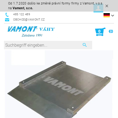
Od 1.7.2020 došlo ke změně právní formy firmy z Vamont, v.o.s.
na
Vamont, s.r.o.
485 122 489
OBCHOD@VAMONT.CZ
0
€0