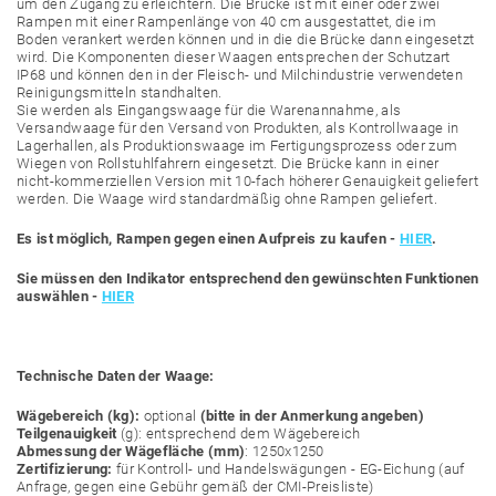
um den Zugang zu erleichtern. Die Brücke ist mit einer oder zwei
Rampen mit einer Rampenlänge von 40 cm ausgestattet, die im
Boden verankert werden können und in die die Brücke dann eingesetzt
wird. Die Komponenten dieser Waagen entsprechen der Schutzart
IP68 und können den in der Fleisch- und Milchindustrie verwendeten
Reinigungsmitteln standhalten.
Sie werden als Eingangswaage für die Warenannahme, als
Versandwaage für den Versand von Produkten, als Kontrollwaage in
Lagerhallen, als Produktionswaage im Fertigungsprozess oder zum
Wiegen von Rollstuhlfahrern eingesetzt. Die Brücke kann in einer
nicht-kommerziellen Version mit 10-fach höherer Genauigkeit geliefert
werden. Die Waage wird standardmäßig ohne Rampen geliefert.
Es ist möglich, Rampen gegen einen Aufpreis zu kaufen -
HIER
.
Sie müssen den Indikator entsprechend den gewünschten Funktionen
auswählen -
HIER
Technische Daten der Waage:
Wägebereich (kg):
optional
(bitte in der Anmerkung angeben)
Teilgenauigkeit
(g): entsprechend dem Wägebereich
Abmessung der Wägefläche (mm)
: 1250x1250
Zertifizierung:
für Kontroll- und Handelswägungen - EG-Eichung (auf
Anfrage, gegen eine Gebühr gemäß der CMI-Preisliste)