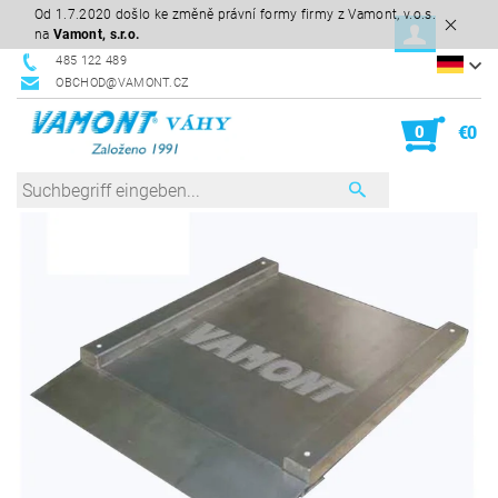
Od 1.7.2020 došlo ke změně právní formy firmy z Vamont, v.o.s.
na
Vamont, s.r.o.
485 122 489
OBCHOD@VAMONT.CZ
0
€0