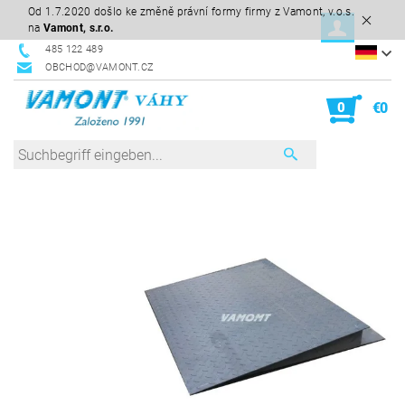
Od 1.7.2020 došlo ke změně právní formy firmy z Vamont, v.o.s.
na
Vamont, s.r.o.
485 122 489
OBCHOD@VAMONT.CZ
0
€0