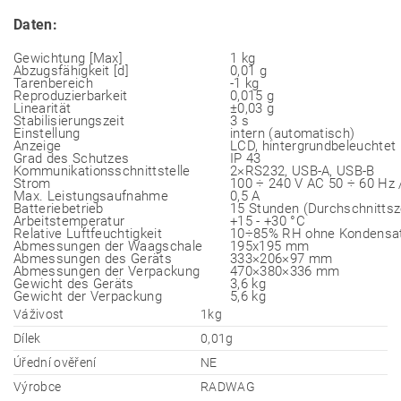
Daten:
Gewichtung [Max]
1 kg
Abzugsfähigkeit [d]
0,01 g
Tarenbereich
-1 kg
Reproduzierbarkeit
0,015 g
Linearität
±0,03 g
Stabilisierungszeit
3 s
Einstellung
intern (automatisch)
Anzeige
LCD, hintergrundbeleuchtet
Grad des Schutzes
IP 43
Kommunikationsschnittstelle
2×RS232, USB-A, USB-B
Strom
100 ÷ 240 V AC 50 ÷ 60 Hz /
Max. Leistungsaufnahme
0,5 A
Batteriebetrieb
15 Stunden (Durchschnittsz
Arbeitstemperatur
+15 - +30 °C
Relative Luftfeuchtigkeit
10÷85% RH ohne Kondensat
Abmessungen der Waagschale
195x195 mm
Abmessungen des Geräts
333×206×97 mm
Abmessungen der Verpackung
470×380×336 mm
Gewicht des Geräts
3,6 kg
Gewicht der Verpackung
5,6 kg
Váživost
1kg
Dílek
0,01g
Úřední ověření
NE
Výrobce
RADWAG