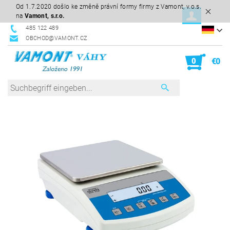
Od 1.7.2020 došlo ke změně právní formy firmy z Vamont, v.o.s.
na
Vamont, s.r.o.
485 122 489
OBCHOD@VAMONT.CZ
0
€0