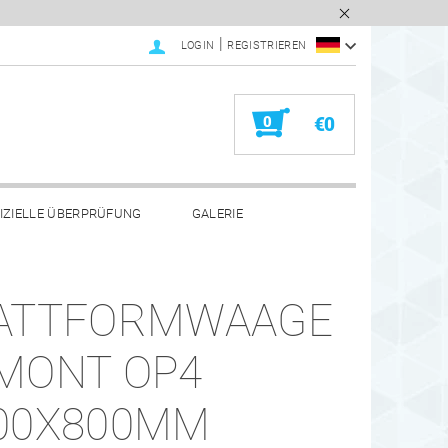
|
LOGIN
REGISTRIEREN
0
€0
IZIELLE ÜBERPRÜFUNG
GALERIE
ATTFORMWAAGE
MONT OP4
00X800MM