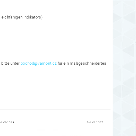
eichfähigen Indikators)
 bitte unter
obchod@vamont.cz
für ein maßgeschneidertes
rt.-Nr.:
579
Art.-Nr.:
582