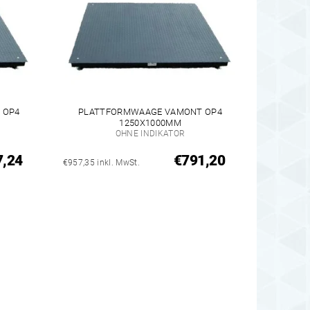
 OP4
PLATTFORMWAAGE VAMONT OP4
1250X1000MM
OHNE INDIKATOR
7,24
€791,20
€957,35 inkl. MwSt.