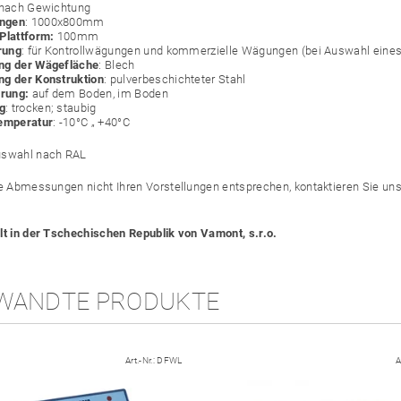
 nach Gewichtung
ngen
: 1000x800mm
Plattform:
100mm
erung
: für Kontrollwägungen und kommerzielle Wägungen (bei Auswahl eines 
ng der Wägefläche
: Blech
g der Konstruktion
: pulverbeschichteter Stahl
erung:
auf dem Boden, im Boden
g
: trocken; staubig
temperatur
: -10°C „ +40°C
uswahl nach RAL
ie Abmessungen nicht Ihren Vorstellungen entsprechen, kontaktieren Sie uns
lt in der Tschechischen Republik von Vamont, s.r.o.
WANDTE PRODUKTE
Art.-Nr.:
DFWL
A