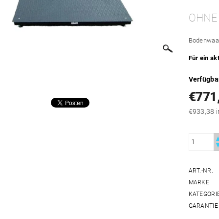
OHNE
Bodenwaag
Für ein ak
Verfügba
€771
€
ART.-NR.
MARKE
KATEGORI
GARANTIE