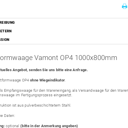
REIBUNG
ETERN
SSION
tformwaage Vamont OP4 1000x800mm
ktuelles Angebot, senden Sie uns bitte eine Anfrage.
ttformwaage OP4
ohne Wiegeindikator
.
als Empfangswaage für den Wareneingang, als Versandwaage für den Waren
nswaage im Fertigungsprozess eingesetzt.
ruktion ist aus pulverbeschichtetem Stahl.
he Daten:
ng:
optional
(bitte in der Anmerkung angeben)