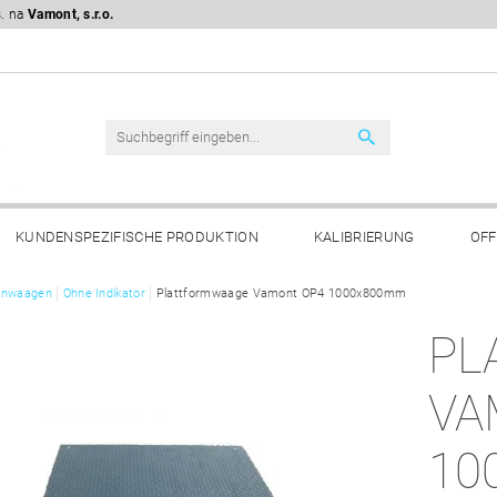
s. na
Vamont, s.r.o.
KUNDENSPEZIFISCHE PRODUKTION
KALIBRIERUNG
OFF
FTSBEDINGUNGEN
enwaagen
Ohne Indikator
Plattformwaage Vamont OP4 1000x800mm
BESCHWERDEVERFAHREN
DSGVO
PL
VA
10