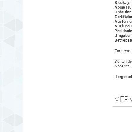
Stück:
je
Abmessu
Höhe der 
Zertifizi
Ausführu
Ausführun
Positioni
Umgebun
Betriebs
Farbtona
Sollten d
Angebot.
Hergestel
VER