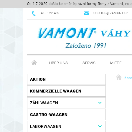
Od 1.7.2020 došlo ke změně právní formy firmy z Vamont, v.o.
485 122 489
OBCHOD@VAMONT.CZ
ÜBER UNS
SERVIS
MIETE
KONTAKTE
HERUNTERLADEN
GESCHÄ
Bod
AKTION
KOMMERZIELLE WAAGEN
ZÄHLWAAGEN
GASTRO-WAAGEN
LABORWAAGEN