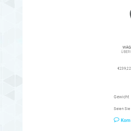
WÄG
ÜBER
€239,22
Gewicht
Seien Sie 
Kom