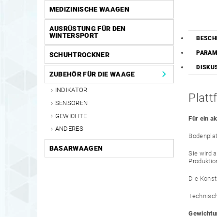
MEDIZINISCHE WAAGEN
AUSRÜSTUNG FÜR DEN
WINTERSPORT
BESCH
PARAM
SCHUHTROCKNER
DISKU
ZUBEHÖR FÜR DIE WAAGE
INDIKATOR
Plat
SENSOREN
GEWICHTE
Für ein a
ANDERES
Bodenpla
BASARWAAGEN
Sie wird 
Produktio
Die Konst
Technisc
Gewichtu