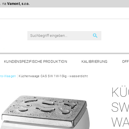
s. na
Vamont, s.r.o.
KUNDENSPEZIFISCHE PRODUKTION
KALIBRIERUNG
OFF
FTSBEDINGUNGEN
ro-Waagen
Küchenwaage CAS SW 1W-10kg - wasserdicht
BESCHWERDEVERFAHREN
DSGVO
KÜ
SW
WA