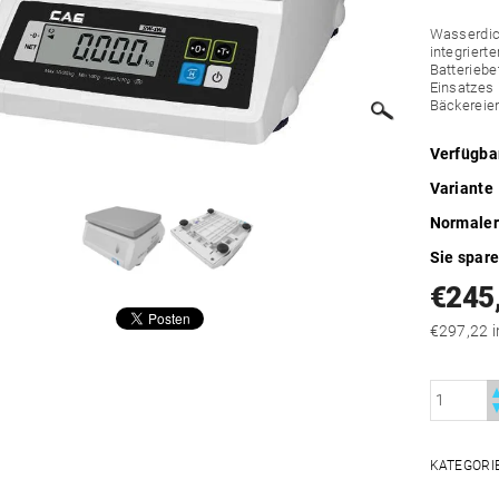
Wasserdic
integriert
Batteriebe
Einsatzes 
Bäckereie
Verfügba
Variante
Normaler
Sie spar
€245
€
KATEGORI