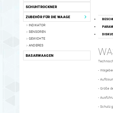
SCHUHTROCKNER
ZUBEHÖR FÜR DIE WAAGE
BESCH
INDIKATOR
PARAM
SENSOREN
DISKU
GEWICHTE
ANDERES
WA
BASARWAAGEN
Technisc
- Wägeber
- Auflösun
- Größe d
- Ausführ
- Schutz 