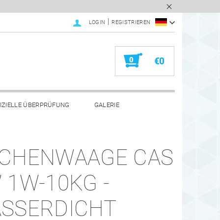
|
LOGIN
REGISTRIEREN
0
€0
IZIELLE ÜBERPRÜFUNG
GALERIE
CHENWAAGE CAS
 1W-10KG -
SSERDICHT