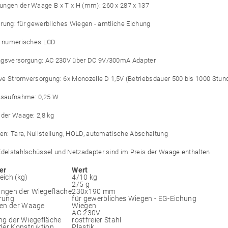
ngen der Waage B x T x H (mm): 260 x 287 x 137
zierung: für gewerbliches Wiegen - amtliche Eichung
: numerisches LCD
ngsversorgung: AC 230V über DC 9V/300mA Adapter
tive Stromversorgung: 6x Monozelle D 1,5V (Betriebsdauer 500 bis 1000 Stu
gsaufnahme: 0,25 W
 der Waage: 2,8 kg
nen: Tara, Nullstellung, HOLD, automatische Abschaltung
Edelstahlschüssel und Netzadapter sind im Preis der Waage enthalten
er
Wert
ich (kg)
4/10 kg
2/5 g
ngen der Wiegefläche
230x190 mm
erung
für gewerbliches Wiegen - EG-Eichung
en der Waage
Wiegen
AC 230V
ng der Wiegefläche
rostfreier Stahl
der Konstruktion
Plastik