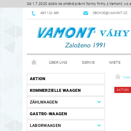
Od 1.7.2020 došlo ke změně právní formy firmy z Vamont, v.o.
485 122 489
OBCHOD@VAMONT.CZ
ÜBER UNS
SERVIS
MIETE
KONTAKTE
HERUNTERLADEN
GESCHÄ
Gast
AKTION
KOMMERZIELLE WAAGEN
AKTION
ZÄHLWAAGEN
GASTRO-WAAGEN
LABORWAAGEN