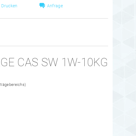
Drucken
Anfrage
GE CAS SW 1W-10KG
s Wägebereichs)