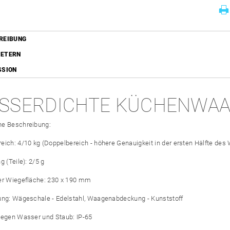
REIBUNG
ETERN
SSION
SSERDICHTE KÜCHENWAA
he Beschreibung:
eich: 4/10 kg (Doppelbereich - höhere Genauigkeit in der ersten Hälfte de
g (Teile): 2/5 g
er Wiegefläche: 230 x 190 mm
ung: Wägeschale - Edelstahl, Waagenabdeckung - Kunststoff
gegen Wasser und Staub: IP-65