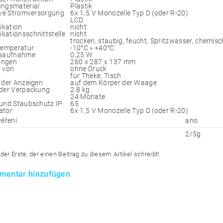
ngsmaterial
Plastik
ive Stromversorgung
6x 1,5 V Monozelle Typ D (oder R-20)
LCD
kation
nicht
ationsschnittstelle
nicht
trocken, staubig, feucht, Spritzwasser, chemis
temperatur
-10°C » +40°C
gsaufnahme
0,25 W
ungen
260 x 287 x 137 mm
 von
ohne Druck
für Theke, Tisch
 der Anzeigen
auf dem Körper der Waage
der Verpackung
2.8 kg
24 Monate
und Staubschutz IP
65
ator
6x 1,5 V Monozelle Typ D (oder R-20)
věření
ano
2/5g
der Erste, der einen Beitrag zu diesem Artikel schreibt!
mentar hinzufügen