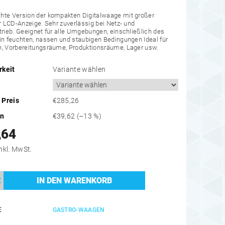
hte Version der kompakten Digitalwaage mit großer
er LCD-Anzeige. Sehr zuverlässig bei Netz- und
trieb. Geeignet für alle Umgebungen, einschließlich des
in feuchten, nassen und staubigen Bedingungen Ideal für
n, Vorbereitungsräume, Produktionsräume, Lager usw.
rkeit
Variante wählen
 Preis
€285,26
en
€39,62
(–13 %)
,64
297,22 inkl. MwSt.
E
GASTRO-WAAGEN