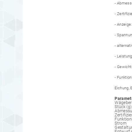
- Abmessu
- Zertifi
- Anzeige
- Spannu
- alterna
- Leistun
- Gewicht
- Funktio
Eichung, 
Paramet
Wägebere
Stück (g)
Abmessu
Zertifizi
Funktion
Strom
Gestaltu
Entwurf 