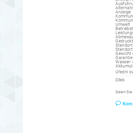
Ausführu
Alternat
Anzeige
Kommuni
Kommunik
Umwelt
Betriebs
Leistun
Abmess
Gedruckt
Standort
Standort
Gewicht 
Garantie
Wasser- 
Akkumul
Úřední o
Dílek
Seien Sie 
Kom