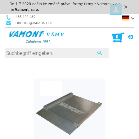
Od 1.7.2020 došlo ke změně právní formy firmy z Vamont, v.o.s.
na
Vamont, s.r.o.
485 122 489
OBCHOD@VAMONT.CZ
0
€0